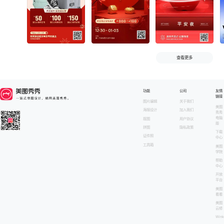
查看更多
功能
公司
友情
链接
图片编辑
关于我们
美图
海报设计
加入我们
秀秀
电脑
抠图
用户协议
版
拼图
隐私政策
下载
证件照
中心
工具箱
美图
学院
帮助
中心
开放
平台
美图
看看
美图
云修
Wink