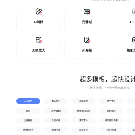
AI消除
变清晰
AI 
无损放大
AI海报
智能
超多模板，超快设
改字换图，让设计更简单高效。
人气精选
电商主图
喜报战报
员工关怀
壁纸
公众号首图
横版通知公告
资讯要闻
生日祝福
日签问候
课程宣传
横版促销海报
横版优惠券
营销带货
知识百科
小红书封面
竖