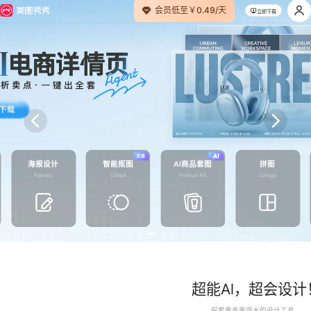
会员低至￥0.49/天
立即下载
海报设计
智能抠图
AI商品套图
拼图
Posters
Cutout
Product Kit
Collage
超能Al，超会设计
探索更多更强大的设计工具。