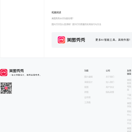
拓展阅读
美图秀秀水印功能在哪？
图片打印怎么变清晰？提升打印质量的实用技巧与方法
更多AI智能工具，高效作图！
功能
公司
友情
链接
图片编辑
关于我们
美图
海报设计
加入我们
秀秀
电脑
抠图
用户协议
版
拼图
隐私政策
下载
证件照
中心
工具箱
美图
学院
帮助
中心
开放
平台
美图
看看