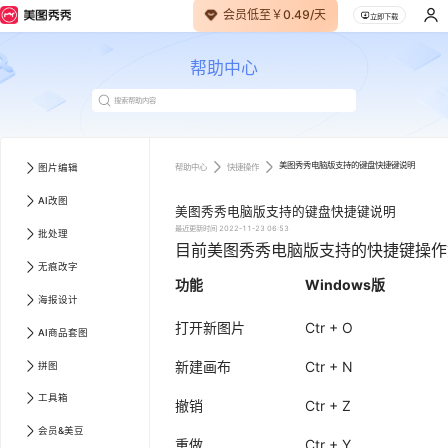
会员低至￥0.49/天
立即下载
帮助中心
美图秀秀电脑版支持的键盘快捷键说明
帮助中心
快捷操作
图片编辑
AI改图
美图秀秀电脑版支持的键盘快捷键说明
最近更新时间
2022-11-23 06:53
批处理
目前美图秀秀电脑版支持的快捷键操作
无痕改字
功能
Windows版
海报设计
打开新图片
Ctr + O
AI商品套图
新建画布
Ctr + N
拼图
工具箱
撤销
Ctr + Z
会员&美豆
重做
Ctr + Y