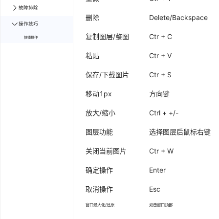
故障排除
删除
Delete/Backspace
操作技巧
复制图层/整图
Ctr + C
快捷操作
粘贴
Ctr + V
保存/下载图片
Ctr + S
移动1px
方向键
放大/缩小
Ctrl + +/-
图层功能
选择图层后鼠标右键
关闭当前图片
Ctr + W
确定操作
Enter
取消操作
Esc
窗口最大化/还原
双击窗口顶部