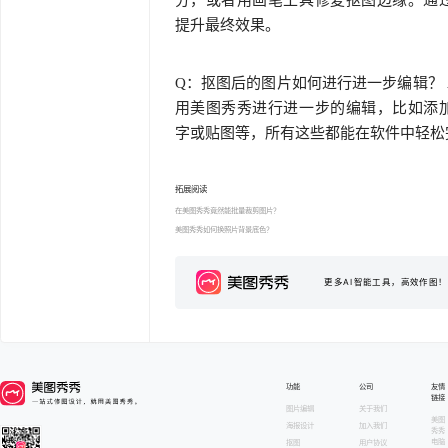
分，或者用画笔工具修复抠图边缘。通
提升最终效果。
Q：抠图后的图片如何进行进一步编辑？
用美图秀秀进行进一步的编辑，比如添
字或贴图等，所有这些都能在软件中轻松
拓展阅读
在美图秀秀竟然能批量裁剪图片？
美图秀秀如何换照片背景底色？
更多AI智能工具，高效作图！
功能
公司
友情
链接
图片编辑
关于我们
美图
海报设计
加入我们
秀秀
电脑
抠图
用户协议