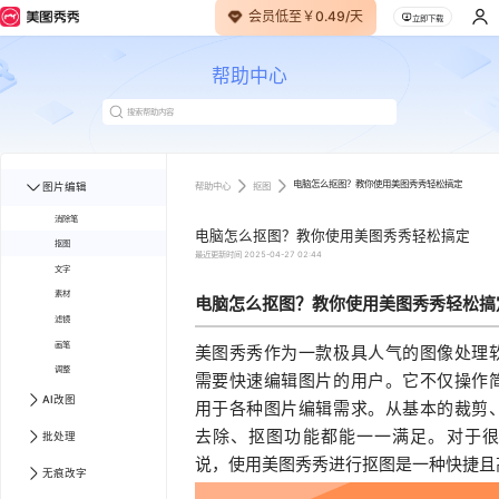
会员低至￥0.49/天
立即下载
帮助中心
电脑怎么抠图？教你使用美图秀秀轻松搞定
帮助中心
抠图
图片编辑
消除笔
电脑怎么抠图？教你使用美图秀秀轻松搞定
抠图
最近更新时间
2025-04-27 02:44
文字
素材
电脑怎么抠图？教你使用美图秀秀轻松搞
滤镜
画笔
美图秀秀作为一款极具人气的图像处理
调整
需要快速编辑图片的用户。它不仅操作
AI改图
用于各种图片编辑需求。从基本的裁剪
去除、抠图功能都能一一满足。对于
批处理
说，使用美图秀秀进行抠图是一种快捷且
无痕改字