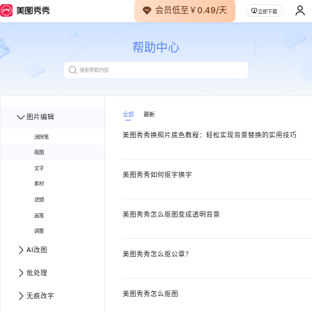
会员低至￥0.49/天
立即下载
帮助中心
全部
最新
图片编辑
美图秀秀换照片底色教程：轻松实现背景替换的实用技巧
消除笔
抠图
文字
美图秀秀如何抠字换字
素材
滤镜
美图秀秀怎么抠图变成透明背景
画笔
调整
AI改图
美图秀秀怎么抠公章？
批处理
美图秀秀怎么抠图
无痕改字