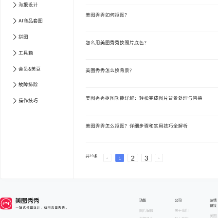
海报设计
美图秀秀如何抠图？
AI商品套图
拼图
怎么用美图秀秀换照片底色？
工具箱
会员&美豆
美图秀秀怎么换背景？
故障排除
美图秀秀抠图功能详解：轻松完成图片背景处理与替换
操作技巧
美图秀秀怎么抠图？详细步骤和实用技巧全解析
共
29
条
2
3
1
文章中心 第
1
页
文章中心 第
2
页
文章中心 第
3
功能
公司
友情
链接
图片编辑
关于我们
美图