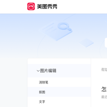
帮
图片编辑
消除笔
怎
抠图
最
文字
怎