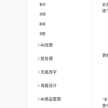
处
素材
接
滤镜
画笔
调整
AI改图
首
更
批处理
无痕改字
海报设计
导
AI商品套图
“
景