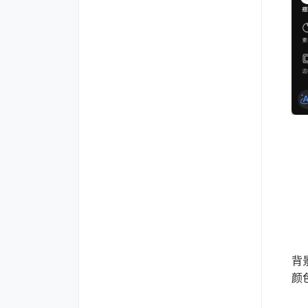
手
完
背
颜