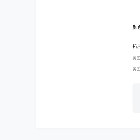
使
颜
拓
美
美