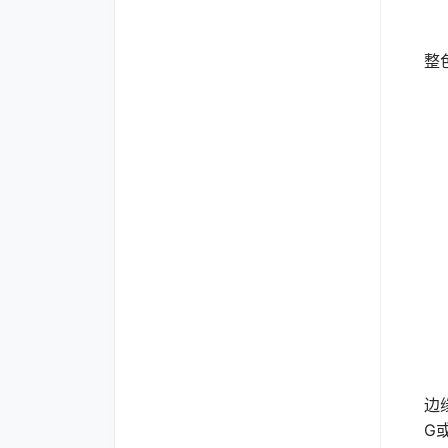
纯
整
渐
自
在
边
G