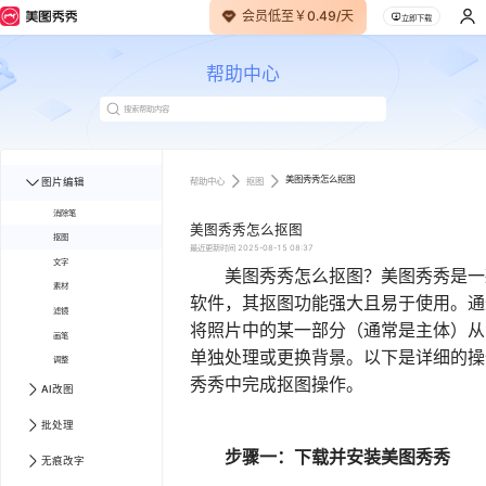
会员低至￥0.49/天
立即下载
帮助中心
美图秀秀怎么抠图
帮助中心
抠图
图片编辑
消除笔
美图秀秀怎么抠图
抠图
最近更新时间
2025-08-15 08:37
文字
美图秀秀怎么抠图？美图秀秀是一
素材
软件，其抠图功能强大且易于使用。通
滤镜
将照片中的某一部分（通常是主体）从
画笔
单独处理或更换背景。以下是详细的操
调整
秀秀中完成抠图操作。
AI改图
批处理
步骤一：下载并安装美图秀秀
无痕改字