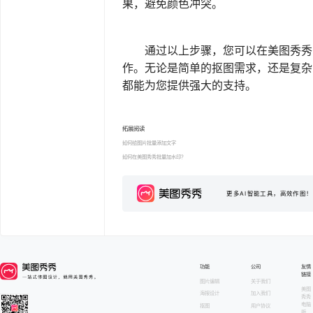
果，避免颜色冲突。
通过以上步骤，您可以在美图秀秀
作。无论是简单的抠图需求，还是复杂
都能为您提供强大的支持。
拓展阅读
如何给图片批量添加文字
如何在美图秀秀批量加水印？
更多AI智能工具，高效作图！
功能
公司
友情
链接
图片编辑
关于我们
美图
海报设计
加入我们
秀秀
电脑
抠图
用户协议
版