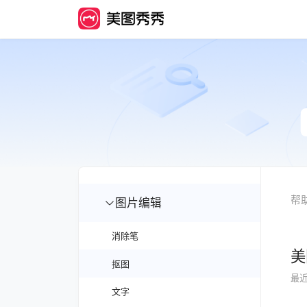
帮
图片编辑
消除笔
美
抠图
最
文字
美