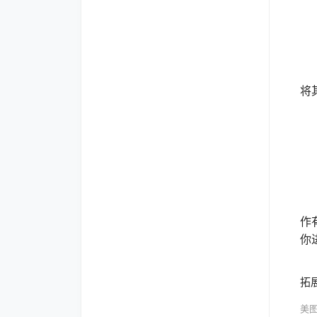
当
将
通
作
你
拓
美