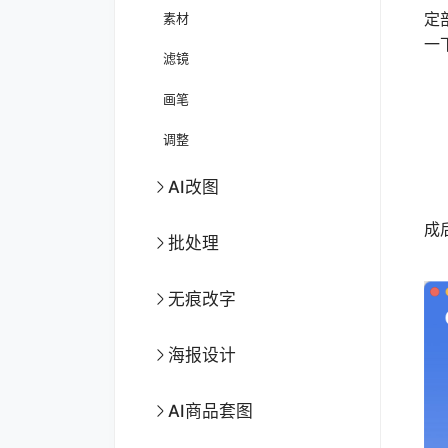
定
素材
一
滤镜
画笔
调整
AI改图
首
成
批处理
无痕改字
海报设计
AI商品套图