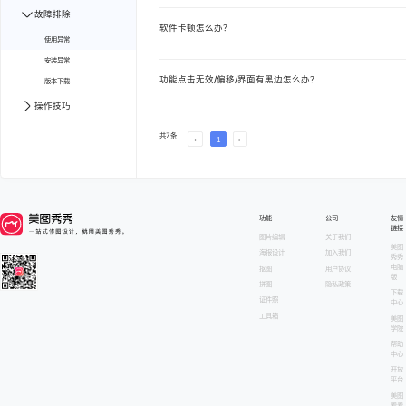
故障排除
软件卡顿怎么办？
使用异常
安装异常
功能点击无效/偏移/界面有黑边怎么办？
版本下载
操作技巧
共
7
条
1
文章中心 第
1
页
功能
公司
友情
链接
图片编辑
关于我们
美图
海报设计
加入我们
秀秀
电脑
抠图
用户协议
版
拼图
隐私政策
下载
证件照
中心
工具箱
美图
学院
帮助
中心
开放
平台
美图
看看