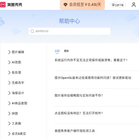
会员低至￥0.49/天
立即下载
帮助中心
全部
最新
图片编辑
系统运行内存不足无法正常操作或崩溃等，看看这个！
AI改图
批处理
提示OpenGL版本过低或使用功能时闪退？尝试更新驱动
无痕改字
海报设计
图片保存后缩略图与实际内容不符？
AI商品套图
点击图标没有响应？无法打开软件？
拼图
工具箱
美图秀秀客户端环境检测工具
会员&美豆