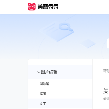
帮
图片编辑
消除笔
美
抠图
最
文字
美