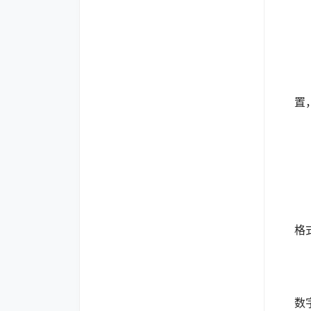
使
置
完
格
美
数