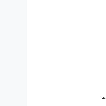
点
拖
点
谐