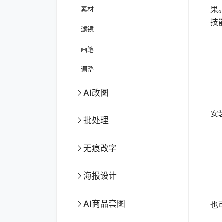
果
素材
技
滤镜
画笔
调整
AI改图
首
安
批处理
无痕改字
海报设计
在
AI商品套图
也