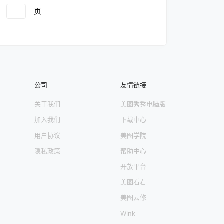
第
5
页
文章中心 第
6
页
文章中心 第
7
页
文章
页
第
12
页
文章中心 第
13
页
文章中心 第
14
页
文
心 第
19
页
文章中心 第
20
页
文章中心 第
21
公司
友情链接
关于我们
美图秀秀电脑版
加入我们
下载中心
用户协议
美图学院
隐私政策
帮助中心
开放平台
美图看看
美图云修
Wink