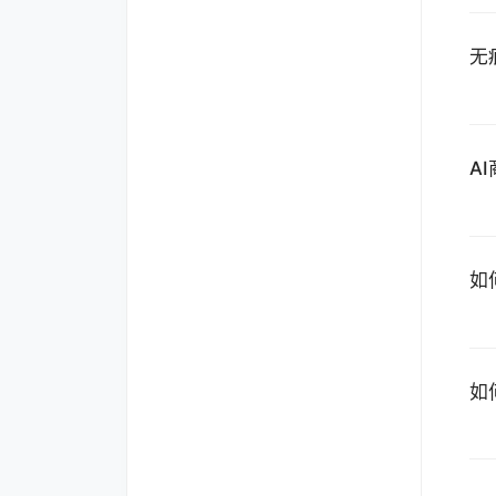
无
A
如
如