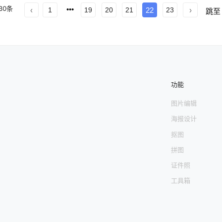
中心 第
1
页
文章中心 第
2
页
文章中心 第
3
页
文章中心 第
4
页
文章中心 
30
条
1
19
20
21
22
23
跳至
 第
8
页
文章中心 第
9
页
文章中心 第
10
页
文章中心 第
11
页
文章中心 
心 第
15
页
文章中心 第
16
页
文章中心 第
17
页
文章中心 第
18
页
文章中
文章中心 第
22
页
文章中心 第
23
页
功能
图片编辑
海报设计
抠图
拼图
证件照
工具箱