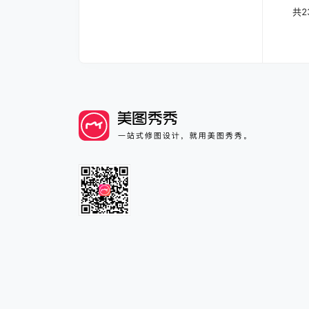
文章
共
2
中心
章中
页