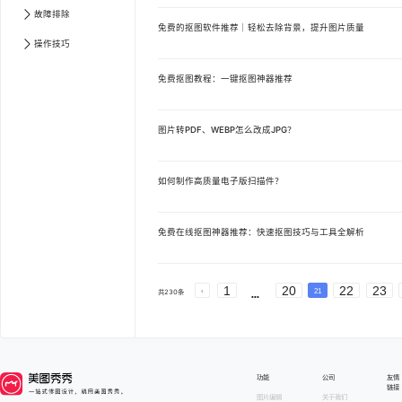
故障排除
免费的抠图软件推荐｜轻松去除背景，提升图片质量
操作技巧
免费抠图教程：一键抠图神器推荐
图片转PDF、WEBP怎么改成JPG？
如何制作高质量电子版扫描件？
免费在线抠图神器推荐：快速抠图技巧与工具全解析
文章中心 第
1
页
文章中心 第
2
页
文章中心 第
3
心 第
5
页
文章中心 第
6
页
文章中心 第
7
页
文
页
文章中心 第
10
页
文章中心 第
11
页
文章中
1
20
22
23
页
文章中心 第
14
页
文章中心 第
15
页
文章中
21
共
230
条
页
文章中心 第
18
页
文章中心 第
19
页
文章中
页
文章中心 第
22
页
文章中心 第
23
页
功能
公司
友情
链接
图片编辑
关于我们