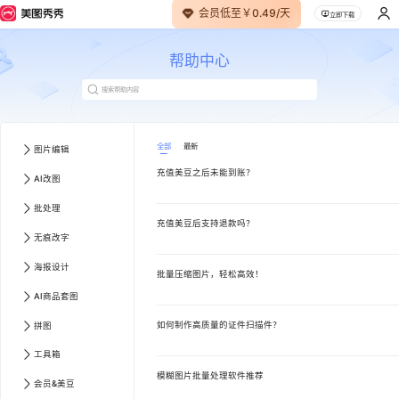
会员低至￥0.49/天
立即下载
帮助中心
全部
最新
图片编辑
充值美豆之后未能到账？
AI改图
批处理
充值美豆后支持退款吗？
无痕改字
海报设计
批量压缩图片，轻松高效！
AI商品套图
如何制作高质量的证件扫描件？
拼图
工具箱
模糊图片批量处理软件推荐
会员&美豆