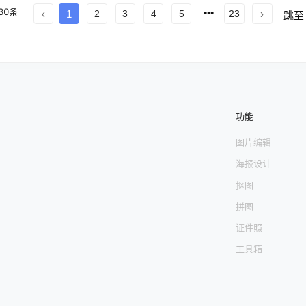
中心 第
1
页
文章中心 第
2
页
文章中心 第
3
页
文章中心 第
4
页
文章中心 
30
条
1
2
3
4
5
23
跳至
 第
8
页
文章中心 第
9
页
文章中心 第
10
页
文章中心 第
11
页
文章中心 
心 第
15
页
文章中心 第
16
页
文章中心 第
17
页
文章中心 第
18
页
文章中
文章中心 第
22
页
文章中心 第
23
页
功能
图片编辑
海报设计
抠图
拼图
证件照
工具箱