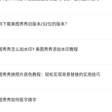
何下载美图秀秀旧版本/32位的版本？
图秀秀怎么加水印? 美图秀秀添加水印教程
图秀秀换照片底色教程：轻松实现背景替换的实用技巧
图秀秀如何抠字换字