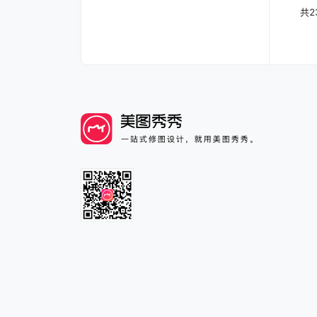
文章
共
2
中心
章中
页