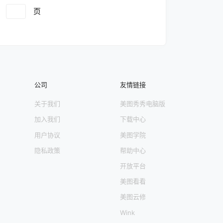
第
5
页
文章中心 第
6
页
文章中心 第
7
页
文章
页
第
12
页
文章中心 第
13
页
文章中心 第
14
页
文
心 第
19
页
文章中心 第
20
页
文章中心 第
21
公司
友情链接
关于我们
美图秀秀电脑版
加入我们
下载中心
用户协议
美图学院
隐私政策
帮助中心
开放平台
美图看看
美图云修
Wink