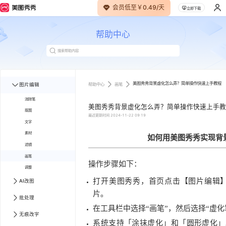
会员低至￥0.49/天
立即下载
帮助中心
美图秀秀背景虚化怎么弄？简单操作快速上手教程
帮助中心
画笔
图片编辑
消除笔
美图秀秀背景虚化怎么弄？简单操作快速上手教
抠图
最近更新时间
2024-11-22 09:19
文字
素材
如何用美图秀秀实现背
滤镜
画笔
操作步骤如下：
调整
打开美图秀秀，首页点击【图片编辑
AI改图
片。
批处理
在工具栏中选择“画笔”，然后选择“虚化
无痕改字
系统支持「涂抹虚化」和「圆形虚化」