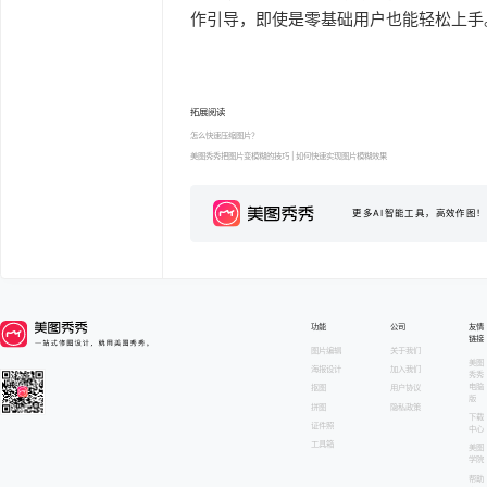
作引导，即使是零基础用户也能轻松上手
拓展阅读
怎么快速压缩图片？
美图秀秀把图片变模糊的技巧 | 如何快速实现图片模糊效果
更多AI智能工具，高效作图！
功能
公司
友情
链接
图片编辑
关于我们
美图
海报设计
加入我们
秀秀
电脑
抠图
用户协议
版
拼图
隐私政策
下载
证件照
中心
工具箱
美图
学院
帮助