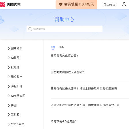
会员低至￥0.49/天
立即下载
帮助中心
全部
最新
图片编辑
美图秀秀怎么抠公章？
AI改图
批处理
美图秀秀局部放大镜在哪？
无痕改字
海报设计
美图秀秀能去水印吗？揭秘水印去除功能及使用技巧
AI商品套图
怎么让图片变得更清晰？提升图像质量的几种有效方法
拼图
工具箱
如何下载4.0经典版？
会员&美豆