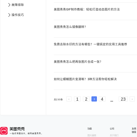
故障排除
美图秀秀GIF制作教程：轻松打造动态图片的方法
操作技巧
美图秀秀怎么镜像翻转？
免费去除水印的方法有哪些？一键搞定的实用工具推荐
美图秀秀怎么把两张图片合成一张？
如何让模糊图片变清晰？3种方法帮你轻松解决
文章中心 第
1
页
文章中心 第
2
页
文章中心 第
3
心 第
5
页
文章中心 第
6
页
文章中心 第
7
页
文
页
文章中心 第
10
页
文章中心 第
11
页
文章中
1
2
4
23
页
文章中心 第
14
页
文章中心 第
15
页
文章中
3
共
230
条
页
文章中心 第
18
页
文章中心 第
19
页
文章中
页
文章中心 第
22
页
文章中心 第
23
页
功能
公司
友情
链接
图片编辑
关于我们