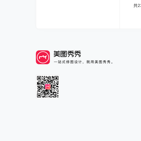
文章
共
2
中心
章中
页