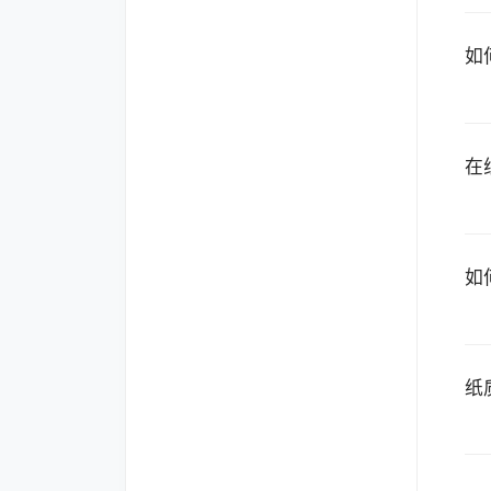
如
在
如
纸