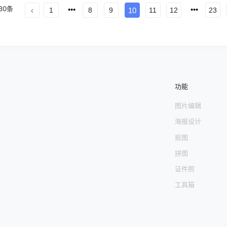
中心 第
1
页
文章中心 第
2
页
文章中心 第
3
页
文章中心 第
4
页
文章中心 
30
条
1
8
9
10
11
12
23
 第
8
页
文章中心 第
9
页
文章中心 第
10
页
文章中心 第
11
页
文章中心 
心 第
15
页
文章中心 第
16
页
文章中心 第
17
页
文章中心 第
18
页
文章中
文章中心 第
22
页
文章中心 第
23
页
功能
图片编辑
海报设计
抠图
拼图
证件照
工具箱