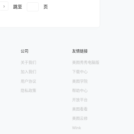
第
5
页
文章中心 第
6
页
文章中心 第
7
页
文章
跳至
页
第
12
页
文章中心 第
13
页
文章中心 第
14
页
文
心 第
19
页
文章中心 第
20
页
文章中心 第
21
公司
友情链接
关于我们
美图秀秀电脑版
加入我们
下载中心
用户协议
美图学院
隐私政策
帮助中心
开放平台
美图看看
美图云修
Wink