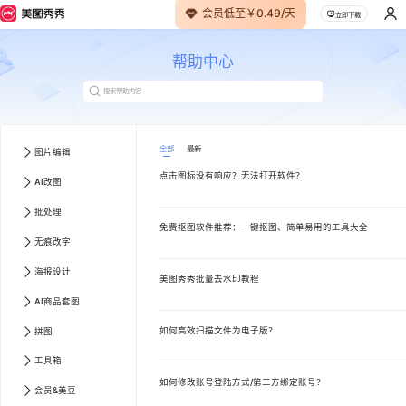
会员低至￥0.49/天
立即下载
帮助中心
全部
最新
图片编辑
点击图标没有响应？无法打开软件？
AI改图
批处理
免费抠图软件推荐：一键抠图、简单易用的工具大全
无痕改字
海报设计
美图秀秀批量去水印教程
AI商品套图
如何高效扫描文件为电子版？
拼图
工具箱
如何修改账号登陆方式/第三方绑定账号？
会员&美豆