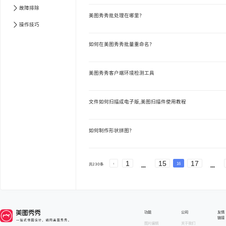
故障排除
美图秀秀批处理在哪里？
操作技巧
如何在美图秀秀批量重命名？
美图秀秀客户端环境检测工具
文件如何扫描成电子版,美图扫描件使用教程
如何制作形状拼图？
文章中心 第
1
页
文章中心 第
2
页
文章中心 第
3
心 第
5
页
文章中心 第
6
页
文章中心 第
7
页
文
页
文章中心 第
10
页
文章中心 第
11
页
文章中
1
15
17
页
文章中心 第
14
页
文章中心 第
15
页
文章中
16
共
230
条
页
文章中心 第
18
页
文章中心 第
19
页
文章中
页
文章中心 第
22
页
文章中心 第
23
页
功能
公司
友情
链接
图片编辑
关于我们