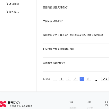
故障排除
美图秀秀拼图无缝模式？
操作技巧
美图秀秀如何抠图？
模糊的图片怎么变清晰？美图秀秀帮你轻松修复模糊照片
如何给照片批量添加时间水印
美图秀秀怎么P数字？
文章中心 第
1
页
文章中心 第
2
页
文章中心 第
3
心 第
5
页
文章中心 第
6
页
文章中心 第
7
页
文
页
文章中心 第
10
页
文章中心 第
11
页
文章中
1
2
3
5
23
页
文章中心 第
14
页
文章中心 第
15
页
文章中
4
共
230
条
页
文章中心 第
18
页
文章中心 第
19
页
文章中
页
文章中心 第
22
页
文章中心 第
23
页
功能
公司
友情
链接
图片编辑
关于我们